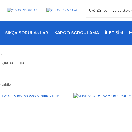
SIKÇA SORULANLAR
KARGO SORGULAMA
İLETİŞİM
r
l Çıkma Parça
ktakiler