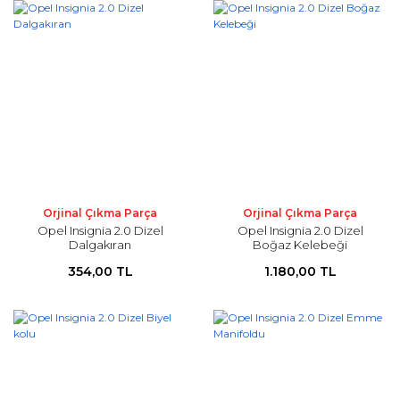
Orjinal Çıkma Parça
Orjinal Çıkma Parça
Opel Insignia 2.0 Dizel
Opel Insignia 2.0 Dizel
Dalgakıran
Boğaz Kelebeği
354,00 TL
1.180,00 TL