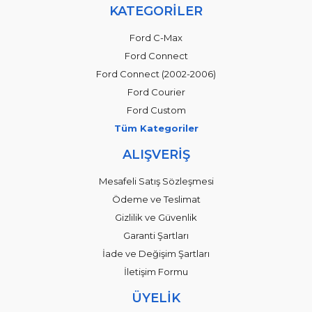
KATEGORİLER
Ford C-Max
Ford Connect
Ford Connect (2002-2006)
Ford Courier
Ford Custom
Tüm Kategoriler
ALIŞVERİŞ
Mesafeli Satış Sözleşmesi
Ödeme ve Teslimat
Gizlilik ve Güvenlik
Garanti Şartları
İade ve Değişim Şartları
İletişim Formu
ÜYELİK