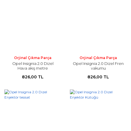
Orjinal Çıkma Parça
Orjinal Çıkma Parça
Opel Insignia 2.0 Dizel
Opel Insignia 2.0 Dizel Fren
Hava akış metre
vakumu
826,00 TL
826,00 TL