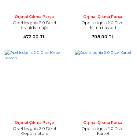
Orjinal Çıkma Parça
Orjinal Çıkma Parça
Opel Insignia 2.0 Dizel
Opel Insignia 2.0 Dizel
Krank kasnağı
Klima basketi
472,00 TL
708,00 TL
Orjinal Çıkma Parça
Orjinal Çıkma Parça
Opel Insignia 2.0 Dizel
Opel Insignia 2.0 Dizel
Klepe motoru
Kartel