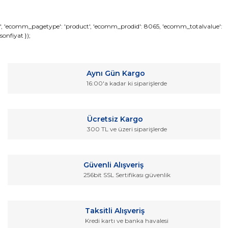
Bu ürünün fiyat bilgisi, resim, ürün açıklamalarında ve diğer
', 'ecomm_pagetype': 'product', 'ecomm_prodid': 8065, 'ecomm_totalvalue':
sonfiyat });
konularda yetersiz gördüğünüz noktaları öneri formunu
Bu ürüne ilk yorumu siz yapın!
kullanarak tarafımıza iletebilirsiniz.
Görüş ve önerileriniz için teşekkür ederiz.
Yorum Yaz
Aynı Gün Kargo
Ürün resmi kalitesiz, bozuk veya görüntülenemiyor.
16:00'a kadar ki siparişlerde
Ürün açıklamasında eksik bilgiler bulunuyor.
Ürün bilgilerinde hatalar bulunuyor.
Ücretsiz Kargo
Ürün fiyatı diğer sitelerden daha pahalı.
300 TL ve üzeri siparişlerde
Bu ürüne benzer farklı alternatifler olmalı.
Güvenli Alışveriş
256bit SSL Sertifikası güvenlik
Gönder
Taksitli Alışveriş
Kredi kartı ve banka havalesi