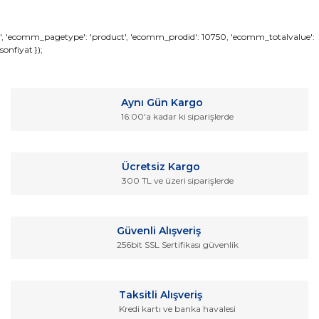
Bu ürünün fiyat bilgisi, resim, ürün açıklamalarında ve diğer
', 'ecomm_pagetype': 'product', 'ecomm_prodid': 10750, 'ecomm_totalvalue':
sonfiyat });
konularda yetersiz gördüğünüz noktaları öneri formunu
Bu ürüne ilk yorumu siz yapın!
kullanarak tarafımıza iletebilirsiniz.
Görüş ve önerileriniz için teşekkür ederiz.
Yorum Yaz
Aynı Gün Kargo
Ürün resmi kalitesiz, bozuk veya görüntülenemiyor.
16:00'a kadar ki siparişlerde
Ürün açıklamasında eksik bilgiler bulunuyor.
Ürün bilgilerinde hatalar bulunuyor.
Ücretsiz Kargo
Ürün fiyatı diğer sitelerden daha pahalı.
300 TL ve üzeri siparişlerde
Bu ürüne benzer farklı alternatifler olmalı.
Güvenli Alışveriş
256bit SSL Sertifikası güvenlik
Gönder
Taksitli Alışveriş
Kredi kartı ve banka havalesi