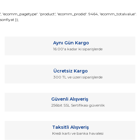
Bu ürünün fiyat bilgisi, resim, ürün açıklamalarında ve diğer
', 'ecomm_pagetype': 'product', 'ecomm_prodid': 9464, 'ecomm_totalvalue':
sonfiyat });
konularda yetersiz gördüğünüz noktaları öneri formunu
Bu ürüne ilk yorumu siz yapın!
kullanarak tarafımıza iletebilirsiniz.
Görüş ve önerileriniz için teşekkür ederiz.
Yorum Yaz
Aynı Gün Kargo
Ürün resmi kalitesiz, bozuk veya görüntülenemiyor.
16:00'a kadar ki siparişlerde
Ürün açıklamasında eksik bilgiler bulunuyor.
Ürün bilgilerinde hatalar bulunuyor.
Ücretsiz Kargo
Ürün fiyatı diğer sitelerden daha pahalı.
300 TL ve üzeri siparişlerde
Bu ürüne benzer farklı alternatifler olmalı.
Güvenli Alışveriş
256bit SSL Sertifikası güvenlik
Gönder
Taksitli Alışveriş
Kredi kartı ve banka havalesi