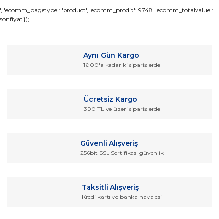
Bu ürünün fiyat bilgisi, resim, ürün açıklamalarında ve diğer
', 'ecomm_pagetype': 'product', 'ecomm_prodid': 9748, 'ecomm_totalvalue':
sonfiyat });
konularda yetersiz gördüğünüz noktaları öneri formunu
Bu ürüne ilk yorumu siz yapın!
kullanarak tarafımıza iletebilirsiniz.
Görüş ve önerileriniz için teşekkür ederiz.
Yorum Yaz
Aynı Gün Kargo
Ürün resmi kalitesiz, bozuk veya görüntülenemiyor.
16:00'a kadar ki siparişlerde
Ürün açıklamasında eksik bilgiler bulunuyor.
Ürün bilgilerinde hatalar bulunuyor.
Ücretsiz Kargo
Ürün fiyatı diğer sitelerden daha pahalı.
300 TL ve üzeri siparişlerde
Bu ürüne benzer farklı alternatifler olmalı.
Güvenli Alışveriş
256bit SSL Sertifikası güvenlik
Gönder
Taksitli Alışveriş
Kredi kartı ve banka havalesi