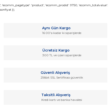
Bu ürünün fiyat bilgisi, resim, ürün açıklamalarında ve diğer
', 'ecomm_pagetype': 'product', 'ecomm_prodid': 9750, 'ecomm_totalvalue':
sonfiyat });
konularda yetersiz gördüğünüz noktaları öneri formunu
Bu ürüne ilk yorumu siz yapın!
kullanarak tarafımıza iletebilirsiniz.
Görüş ve önerileriniz için teşekkür ederiz.
Yorum Yaz
Aynı Gün Kargo
Ürün resmi kalitesiz, bozuk veya görüntülenemiyor.
16:00'a kadar ki siparişlerde
Ürün açıklamasında eksik bilgiler bulunuyor.
Ürün bilgilerinde hatalar bulunuyor.
Ücretsiz Kargo
Ürün fiyatı diğer sitelerden daha pahalı.
300 TL ve üzeri siparişlerde
Bu ürüne benzer farklı alternatifler olmalı.
Güvenli Alışveriş
256bit SSL Sertifikası güvenlik
Gönder
Taksitli Alışveriş
Kredi kartı ve banka havalesi