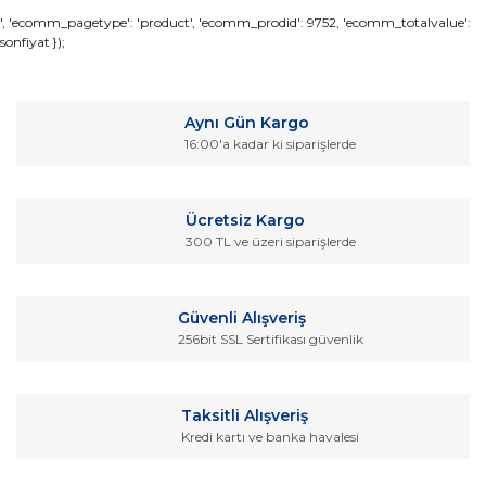
Bu ürünün fiyat bilgisi, resim, ürün açıklamalarında ve diğer
', 'ecomm_pagetype': 'product', 'ecomm_prodid': 9752, 'ecomm_totalvalue':
sonfiyat });
konularda yetersiz gördüğünüz noktaları öneri formunu
Bu ürüne ilk yorumu siz yapın!
kullanarak tarafımıza iletebilirsiniz.
Görüş ve önerileriniz için teşekkür ederiz.
Yorum Yaz
Aynı Gün Kargo
Ürün resmi kalitesiz, bozuk veya görüntülenemiyor.
16:00'a kadar ki siparişlerde
Ürün açıklamasında eksik bilgiler bulunuyor.
Ürün bilgilerinde hatalar bulunuyor.
Ücretsiz Kargo
Ürün fiyatı diğer sitelerden daha pahalı.
300 TL ve üzeri siparişlerde
Bu ürüne benzer farklı alternatifler olmalı.
Güvenli Alışveriş
256bit SSL Sertifikası güvenlik
Gönder
Taksitli Alışveriş
Kredi kartı ve banka havalesi