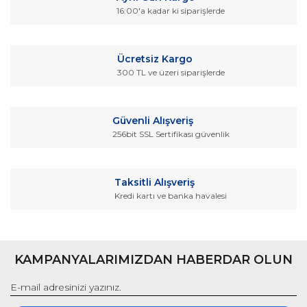
Ürün resmi kalitesiz, bozuk veya görüntülenemiyor.
16:00'a kadar ki siparişlerde
Ürün açıklamasında eksik bilgiler bulunuyor.
Ürün bilgilerinde hatalar bulunuyor.
Ücretsiz Kargo
Ürün fiyatı diğer sitelerden daha pahalı.
300 TL ve üzeri siparişlerde
Bu ürüne benzer farklı alternatifler olmalı.
Güvenli Alışveriş
256bit SSL Sertifikası güvenlik
Gönder
Taksitli Alışveriş
Kredi kartı ve banka havalesi
KAMPANYALARIMIZDAN HABERDAR OLUN