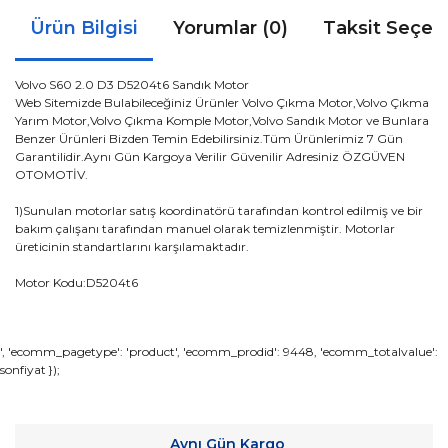
Ürün Bilgisi
Yorumlar (0)
Taksit Seçen
Volvo S60 2.0 D3 D5204t6 Sandık Motor
Web Sitemizde Bulabileceğiniz Ürünler Volvo Çıkma Motor,Volvo Çıkma
Yarım Motor,Volvo Çıkma Komple Motor,Volvo Sandık Motor ve Bunlara
Benzer Ürünleri Bizden Temin Edebilirsiniz.Tüm Ürünlerimiz 7 Gün
Garantilidir.Aynı Gün Kargoya Verilir Güvenilir Adresiniz ÖZGÜVEN
OTOMOTİV.
1)Sunulan motorlar satış koordinatörü tarafından kontrol edilmiş ve bir
bakım çalışanı tarafından manuel olarak temizlenmiştir. Motorlar
üreticinin standartlarını karşılamaktadır.
Motor Kodu:D5204t6
Bu ürünün fiyat bilgisi, resim, ürün açıklamalarında ve diğer
', 'ecomm_pagetype': 'product', 'ecomm_prodid': 9448, 'ecomm_totalvalue':
sonfiyat });
konularda yetersiz gördüğünüz noktaları öneri formunu
Bu ürüne ilk yorumu siz yapın!
kullanarak tarafımıza iletebilirsiniz.
Görüş ve önerileriniz için teşekkür ederiz.
Yorum Yaz
Aynı Gün Kargo