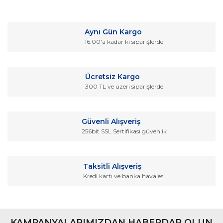
Bu ürüne ilk yorumu siz yapın!
kullanarak tarafımıza iletebilirsiniz.
Görüş ve önerileriniz için teşekkür ederiz.
Yorum Yaz
Aynı Gün Kargo
Ürün resmi kalitesiz, bozuk veya görüntülenemiyor.
16:00'a kadar ki siparişlerde
Ürün açıklamasında eksik bilgiler bulunuyor.
Ürün bilgilerinde hatalar bulunuyor.
Ücretsiz Kargo
Ürün fiyatı diğer sitelerden daha pahalı.
300 TL ve üzeri siparişlerde
Bu ürüne benzer farklı alternatifler olmalı.
Güvenli Alışveriş
256bit SSL Sertifikası güvenlik
Gönder
Taksitli Alışveriş
Kredi kartı ve banka havalesi
KAMPANYALARIMIZDAN HABERDAR OLUN