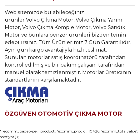
Web sitemizde bulabileceğiniz
ürünler Volvo Çıkma Motor, Volvo Çıkma Yarım
Motor, Volvo Çıkma Komple Motor, Volvo Sandık
Motor ve bunlara benzer ürünleri bizden temin
edebilirsiniz. Tüm Ürünlerimiz 7 Gün Garantilidir.
Aynı gün kargo avantajıyla hızlı teslimat.
Sunulan motorlar satış koordinatörü tarafından
kontrol edilmiş ve bir bakım çalışanı tarafından
manuel olarak temizlenmiştir. Motorlar üreticinin
standartlarını karşılamaktadır.
ÖZGÜVEN OTOMOTİV ÇIKMA MOTOR
Bu ürünün fiyat bilgisi, resim, ürün açıklamalarında ve diğer
', 'ecomm_pagetype': 'product', 'ecomm_prodid': 10426, 'ecomm_totalvalue':
sonfiyat });
konularda yetersiz gördüğünüz noktaları öneri formunu