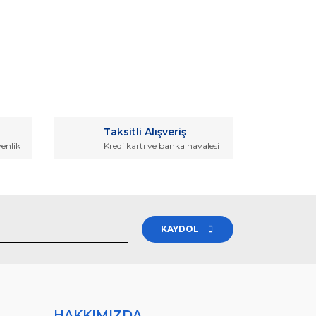
rak tarafımıza iletebilirsiniz.
Taksitli Alışveriş
venlik
Kredi kartı ve banka havalesi
KAYDOL
HAKKIMIZDA