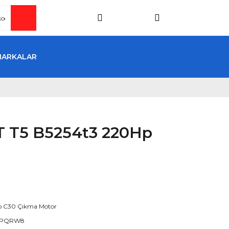
MARKALAR
5T T5 B5254t3 220Hp
o C30 Çıkma Motor
KPQRW8