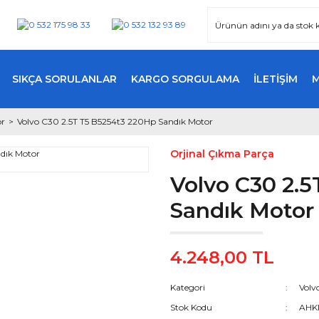
SIKÇA SORULANLAR
KARGO SORGULAMA
İLETİŞİM
or
Volvo C30 2.5T T5 B5254t3 220Hp Sandık Motor
Orjinal Çıkma Parça
Volvo C30 2.
Sandık Motor
4.248,00 TL
Kategori
Volv
Stok Kodu
AH