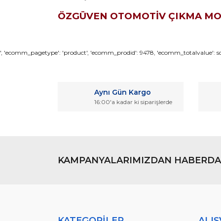
ÖZGÜVEN OTOMOTİV ÇIKMA M
Bu ürünün fiyat bilgisi, resim, ürün açıklamaların
', 'ecomm_pagetype': 'product', 'ecomm_prodid': 9478, 'ecomm_totalvalue': son
Görüş ve önerileriniz için teşekkür ederiz.
Ürün resmi kalitesiz, bozuk veya görüntülenemiyo
Aynı Gün Kargo
Ürün açıklamasında eksik bilgiler bulunuyor.
16:00'a kadar ki siparişlerde
Ürün bilgilerinde hatalar bulunuyor.
Ürün fiyatı diğer sitelerden daha pahalı.
Bu ürüne benzer farklı alternatifler olmalı.
KAMPANYALARIMIZDAN HABERDA
KATEGORİLER
ALIŞ