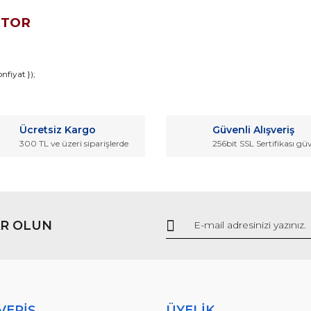
OTOR
da ve diğer konularda yetersiz gördüğünüz noktaları öneri formunu kullana
fiyat });
Bu ürüne ilk yorumu siz yapın!
r.
Ücretsiz Kargo
Güvenli Alışveriş
Yorum Yaz
300 TL ve üzeri siparişlerde
256bit SSL Sertifikası gü
R OLUN
Gönder
VERİŞ
ÜYELİK