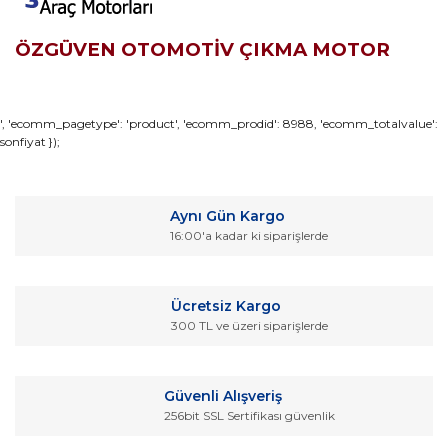
ÖZGÜVEN OTOMOTİV ÇIKMA MOTOR
Bu ürünün fiyat bilgisi, resim, ürün açıklamalarında ve diğer
', 'ecomm_pagetype': 'product', 'ecomm_prodid': 8988, 'ecomm_totalvalue':
sonfiyat });
konularda yetersiz gördüğünüz noktaları öneri formunu
Bu ürüne ilk yorumu siz yapın!
kullanarak tarafımıza iletebilirsiniz.
Görüş ve önerileriniz için teşekkür ederiz.
Yorum Yaz
Aynı Gün Kargo
Ürün resmi kalitesiz, bozuk veya görüntülenemiyor.
16:00'a kadar ki siparişlerde
Ürün açıklamasında eksik bilgiler bulunuyor.
Ürün bilgilerinde hatalar bulunuyor.
Ücretsiz Kargo
Ürün fiyatı diğer sitelerden daha pahalı.
300 TL ve üzeri siparişlerde
Bu ürüne benzer farklı alternatifler olmalı.
Güvenli Alışveriş
256bit SSL Sertifikası güvenlik