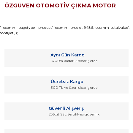
ÖZGÜVEN OTOMOTİV ÇIKMA MOTOR
Bu ürünün fiyat bilgisi, resim, ürün açıklamalarında ve diğer
', 'ecomm_pagetype': 'product', 'ecomm_prodid': 9486, 'ecomm_totalvalue':
sonfiyat });
konularda yetersiz gördüğünüz noktaları öneri formunu
Bu ürüne ilk yorumu siz yapın!
kullanarak tarafımıza iletebilirsiniz.
Görüş ve önerileriniz için teşekkür ederiz.
Yorum Yaz
Aynı Gün Kargo
Ürün resmi kalitesiz, bozuk veya görüntülenemiyor.
16:00'a kadar ki siparişlerde
Ürün açıklamasında eksik bilgiler bulunuyor.
Ürün bilgilerinde hatalar bulunuyor.
Ücretsiz Kargo
Ürün fiyatı diğer sitelerden daha pahalı.
300 TL ve üzeri siparişlerde
Bu ürüne benzer farklı alternatifler olmalı.
Güvenli Alışveriş
256bit SSL Sertifikası güvenlik
Gönder