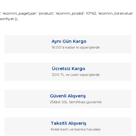
Bu ürünün fiyat bilgisi, resim, ürün açıklamalarında ve diğer
', 'ecomm_pagetype': 'product', 'ecomm_prodid': 10762, 'ecomm_totalvalue':
sonfiyat });
konularda yetersiz gördüğünüz noktaları öneri formunu
Bu ürüne ilk yorumu siz yapın!
kullanarak tarafımıza iletebilirsiniz.
Görüş ve önerileriniz için teşekkür ederiz.
Yorum Yaz
Aynı Gün Kargo
Ürün resmi kalitesiz, bozuk veya görüntülenemiyor.
16:00'a kadar ki siparişlerde
Ürün açıklamasında eksik bilgiler bulunuyor.
Ürün bilgilerinde hatalar bulunuyor.
Ücretsiz Kargo
Ürün fiyatı diğer sitelerden daha pahalı.
300 TL ve üzeri siparişlerde
Bu ürüne benzer farklı alternatifler olmalı.
Güvenli Alışveriş
256bit SSL Sertifikası güvenlik
Gönder
Taksitli Alışveriş
Kredi kartı ve banka havalesi