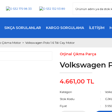
SIKÇA SORULANLAR
KARGO SORGULAMA
İLETİŞİM
o Çıkma Motor
Volkswagen Polo 1.6 Tdi Cay Motor
Orjinal Çıkma Parça
Volkswagen Po
4.661,00 TL
Kategori
Volk
Stok Kodu
GJK
Fiyat
3.95