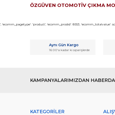
ÖZGÜVEN OTOMOTİV ÇIKMA M
Bu ürünün fiyat bilgisi, resim, ürün açıklamaların
', 'ecomm_pagetype': 'product', 'ecomm_prodid': 8553, 'ecomm_totalvalue': son
Görüş ve önerileriniz için teşekkür ederiz.
Ürün resmi kalitesiz, bozuk veya görüntülenemiyo
Aynı Gün Kargo
Ürün açıklamasında eksik bilgiler bulunuyor.
16:00'a kadar ki siparişlerde
Ürün bilgilerinde hatalar bulunuyor.
Ürün fiyatı diğer sitelerden daha pahalı.
Bu ürüne benzer farklı alternatifler olmalı.
KAMPANYALARIMIZDAN HABERDA
KATEGORİLER
ALIŞ