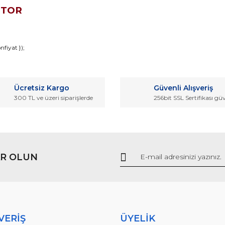
OTOR
da ve diğer konularda yetersiz gördüğünüz noktaları öneri formunu kullana
fiyat });
Bu ürüne ilk yorumu siz yapın!
r.
Ücretsiz Kargo
Güvenli Alışveriş
Yorum Yaz
300 TL ve üzeri siparişlerde
256bit SSL Sertifikası gü
R OLUN
Gönder
VERİŞ
ÜYELİK