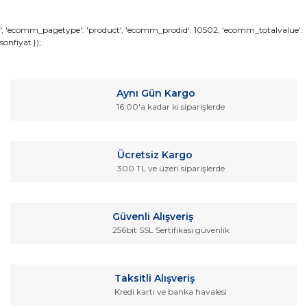
Bu ürünün fiyat bilgisi, resim, ürün açıklamalarında ve diğer
', 'ecomm_pagetype': 'product', 'ecomm_prodid': 10502, 'ecomm_totalvalue':
sonfiyat });
konularda yetersiz gördüğünüz noktaları öneri formunu
Bu ürüne ilk yorumu siz yapın!
kullanarak tarafımıza iletebilirsiniz.
Görüş ve önerileriniz için teşekkür ederiz.
Yorum Yaz
Aynı Gün Kargo
Ürün resmi kalitesiz, bozuk veya görüntülenemiyor.
16:00'a kadar ki siparişlerde
Ürün açıklamasında eksik bilgiler bulunuyor.
Ürün bilgilerinde hatalar bulunuyor.
Ücretsiz Kargo
Ürün fiyatı diğer sitelerden daha pahalı.
300 TL ve üzeri siparişlerde
Bu ürüne benzer farklı alternatifler olmalı.
Güvenli Alışveriş
256bit SSL Sertifikası güvenlik
Gönder
Taksitli Alışveriş
Kredi kartı ve banka havalesi