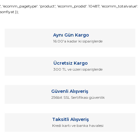
Bu ürünün fiyat bilgisi, resim, ürün açıklamalarında ve diğer
', 'ecomm_pagetype': 'product', 'ecomm_prodid': 10487, 'ecomm_totalvalue':
sonfiyat });
konularda yetersiz gördüğünüz noktaları öneri formunu
Bu ürüne ilk yorumu siz yapın!
kullanarak tarafımıza iletebilirsiniz.
Görüş ve önerileriniz için teşekkür ederiz.
Yorum Yaz
Aynı Gün Kargo
Ürün resmi kalitesiz, bozuk veya görüntülenemiyor.
16:00'a kadar ki siparişlerde
Ürün açıklamasında eksik bilgiler bulunuyor.
Ürün bilgilerinde hatalar bulunuyor.
Ücretsiz Kargo
Ürün fiyatı diğer sitelerden daha pahalı.
300 TL ve üzeri siparişlerde
Bu ürüne benzer farklı alternatifler olmalı.
Güvenli Alışveriş
256bit SSL Sertifikası güvenlik
Gönder
Taksitli Alışveriş
Kredi kartı ve banka havalesi