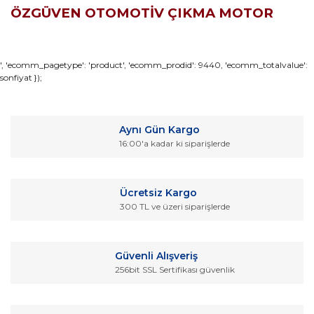
ÖZGÜVEN OTOMOTİV ÇIKMA MOTOR
Bu ürünün fiyat bilgisi, resim, ürün açıklamalarında ve diğer
', 'ecomm_pagetype': 'product', 'ecomm_prodid': 9440, 'ecomm_totalvalue':
sonfiyat });
konularda yetersiz gördüğünüz noktaları öneri formunu
Bu ürüne ilk yorumu siz yapın!
kullanarak tarafımıza iletebilirsiniz.
Görüş ve önerileriniz için teşekkür ederiz.
Yorum Yaz
Aynı Gün Kargo
Ürün resmi kalitesiz, bozuk veya görüntülenemiyor.
16:00'a kadar ki siparişlerde
Ürün açıklamasında eksik bilgiler bulunuyor.
Ürün bilgilerinde hatalar bulunuyor.
Ücretsiz Kargo
Ürün fiyatı diğer sitelerden daha pahalı.
300 TL ve üzeri siparişlerde
Bu ürüne benzer farklı alternatifler olmalı.
Güvenli Alışveriş
256bit SSL Sertifikası güvenlik
Gönder