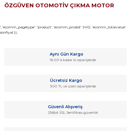
ÖZGÜVEN OTOMOTİV ÇIKMA MOTOR
Bu ürünün fiyat bilgisi, resim, ürün açıklamalarında ve diğer
', 'ecomm_pagetype': 'product', 'ecomm_prodid': 9412, 'ecomm_totalvalue':
sonfiyat });
konularda yetersiz gördüğünüz noktaları öneri formunu
Bu ürüne ilk yorumu siz yapın!
kullanarak tarafımıza iletebilirsiniz.
Görüş ve önerileriniz için teşekkür ederiz.
Yorum Yaz
Aynı Gün Kargo
Ürün resmi kalitesiz, bozuk veya görüntülenemiyor.
16:00'a kadar ki siparişlerde
Ürün açıklamasında eksik bilgiler bulunuyor.
Ürün bilgilerinde hatalar bulunuyor.
Ücretsiz Kargo
Ürün fiyatı diğer sitelerden daha pahalı.
300 TL ve üzeri siparişlerde
Bu ürüne benzer farklı alternatifler olmalı.
Güvenli Alışveriş
256bit SSL Sertifikası güvenlik
Gönder