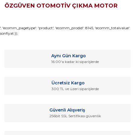
ÖZGÜVEN OTOMOTİV ÇIKMA MOTOR
Bu ürünün fiyat bilgisi, resim, ürün açıklamalarında ve diğer
', 'ecomm_pagetype': 'product', 'ecomm_prodid': 8145, 'ecomm_totalvalue':
sonfiyat });
konularda yetersiz gördüğünüz noktaları öneri formunu
Bu ürüne ilk yorumu siz yapın!
kullanarak tarafımıza iletebilirsiniz.
Görüş ve önerileriniz için teşekkür ederiz.
Yorum Yaz
Aynı Gün Kargo
Ürün resmi kalitesiz, bozuk veya görüntülenemiyor.
16:00'a kadar ki siparişlerde
Ürün açıklamasında eksik bilgiler bulunuyor.
Ürün bilgilerinde hatalar bulunuyor.
Ücretsiz Kargo
Ürün fiyatı diğer sitelerden daha pahalı.
300 TL ve üzeri siparişlerde
Bu ürüne benzer farklı alternatifler olmalı.
Güvenli Alışveriş
256bit SSL Sertifikası güvenlik
Gönder