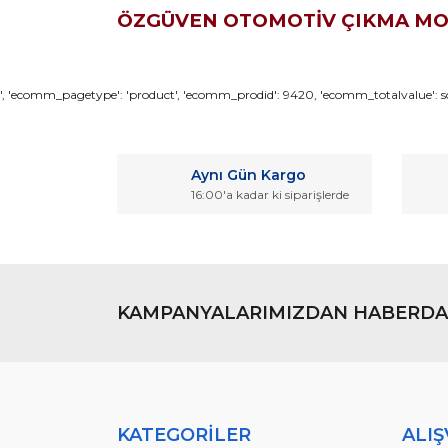
ÖZGÜVEN OTOMOTİV ÇIKMA M
Bu ürünün fiyat bilgisi, resim, ürün açıklamaların
', 'ecomm_pagetype': 'product', 'ecomm_prodid': 9420, 'ecomm_totalvalue': so
Görüş ve önerileriniz için teşekkür ederiz.
Ürün resmi kalitesiz, bozuk veya görüntülenemiyo
Aynı Gün Kargo
Ürün açıklamasında eksik bilgiler bulunuyor.
16:00'a kadar ki siparişlerde
Ürün bilgilerinde hatalar bulunuyor.
Ürün fiyatı diğer sitelerden daha pahalı.
Bu ürüne benzer farklı alternatifler olmalı.
KAMPANYALARIMIZDAN HABERDA
KATEGORİLER
ALIŞ