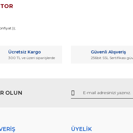
OTOR
da ve diğer konularda yetersiz gördüğünüz noktaları öneri formunu kullana
nfiyat });
Bu ürüne ilk yorumu siz yapın!
r.
Ücretsiz Kargo
Güvenli Alışveriş
Yorum Yaz
300 TL ve üzeri siparişlerde
256bit SSL Sertifikası gü
R OLUN
Gönder
VERİŞ
ÜYELİK