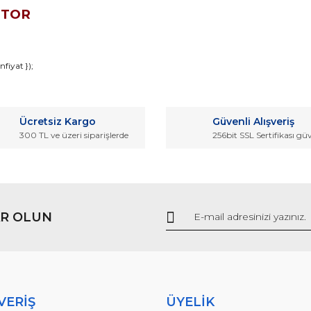
OTOR
da ve diğer konularda yetersiz gördüğünüz noktaları öneri formunu kullana
fiyat });
Bu ürüne ilk yorumu siz yapın!
r.
Ücretsiz Kargo
Güvenli Alışveriş
Yorum Yaz
300 TL ve üzeri siparişlerde
256bit SSL Sertifikası gü
R OLUN
Gönder
VERİŞ
ÜYELİK