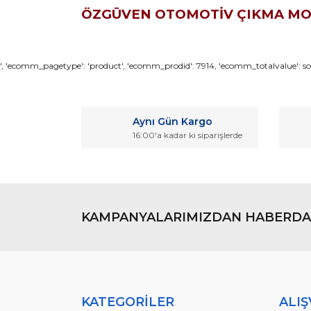
ÖZGÜVEN OTOMOTİV ÇIKMA M
Bu ürünün fiyat bilgisi, resim, ürün açıklamaların
', 'ecomm_pagetype': 'product', 'ecomm_prodid': 7914, 'ecomm_totalvalue': son
Görüş ve önerileriniz için teşekkür ederiz.
Ürün resmi kalitesiz, bozuk veya görüntülenemiyo
Aynı Gün Kargo
Ürün açıklamasında eksik bilgiler bulunuyor.
16:00'a kadar ki siparişlerde
Ürün bilgilerinde hatalar bulunuyor.
Ürün fiyatı diğer sitelerden daha pahalı.
Bu ürüne benzer farklı alternatifler olmalı.
KAMPANYALARIMIZDAN HABERDA
KATEGORİLER
ALIŞ