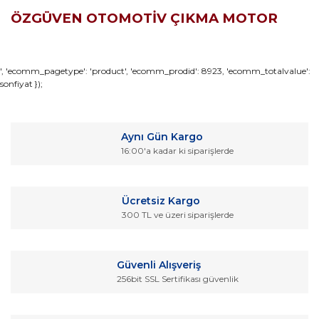
ÖZGÜVEN OTOMOTİV ÇIKMA MOTOR
Bu ürünün fiyat bilgisi, resim, ürün açıklamalarında ve diğer
', 'ecomm_pagetype': 'product', 'ecomm_prodid': 8923, 'ecomm_totalvalue':
sonfiyat });
konularda yetersiz gördüğünüz noktaları öneri formunu
Bu ürüne ilk yorumu siz yapın!
kullanarak tarafımıza iletebilirsiniz.
Görüş ve önerileriniz için teşekkür ederiz.
Yorum Yaz
Aynı Gün Kargo
Ürün resmi kalitesiz, bozuk veya görüntülenemiyor.
16:00'a kadar ki siparişlerde
Ürün açıklamasında eksik bilgiler bulunuyor.
Ürün bilgilerinde hatalar bulunuyor.
Ücretsiz Kargo
Ürün fiyatı diğer sitelerden daha pahalı.
300 TL ve üzeri siparişlerde
Bu ürüne benzer farklı alternatifler olmalı.
Güvenli Alışveriş
256bit SSL Sertifikası güvenlik