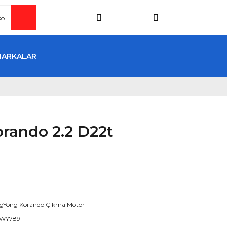
MARKALAR
rando 2.2 D22t
gYong Korando Çıkma Motor
WY789