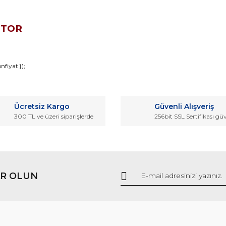
OTOR
da ve diğer konularda yetersiz gördüğünüz noktaları öneri formunu kullana
fiyat });
Bu ürüne ilk yorumu siz yapın!
r.
Ücretsiz Kargo
Güvenli Alışveriş
Yorum Yaz
300 TL ve üzeri siparişlerde
256bit SSL Sertifikası gü
R OLUN
Gönder