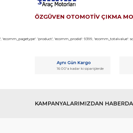
ÖZGÜVEN OTOMOTİV ÇIKMA M
Bu ürünün fiyat bilgisi, resim, ürün açıklamaların
', 'ecomm_pagetype': 'product', 'ecomm_prodid': 9399, 'ecomm_totalvalue': son
Görüş ve önerileriniz için teşekkür ederiz.
Ürün resmi kalitesiz, bozuk veya görüntülenemiyo
Aynı Gün Kargo
Ürün açıklamasında eksik bilgiler bulunuyor.
16:00'a kadar ki siparişlerde
Ürün bilgilerinde hatalar bulunuyor.
Ürün fiyatı diğer sitelerden daha pahalı.
Bu ürüne benzer farklı alternatifler olmalı.
KAMPANYALARIMIZDAN HABERDA