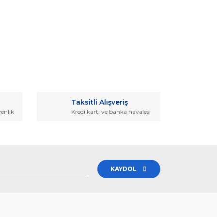
rak tarafımıza iletebilirsiniz.
Taksitli Alışveriş
venlik
Kredi kartı ve banka havalesi
KAYDOL