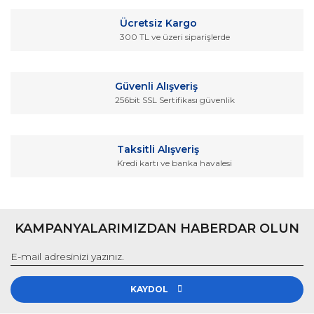
Ürün bilgilerinde hatalar bulunuyor.
Ücretsiz Kargo
Ürün fiyatı diğer sitelerden daha pahalı.
300 TL ve üzeri siparişlerde
Bu ürüne benzer farklı alternatifler olmalı.
Güvenli Alışveriş
256bit SSL Sertifikası güvenlik
Gönder
Taksitli Alışveriş
Kredi kartı ve banka havalesi
KAMPANYALARIMIZDAN HABERDAR OLUN
KAYDOL