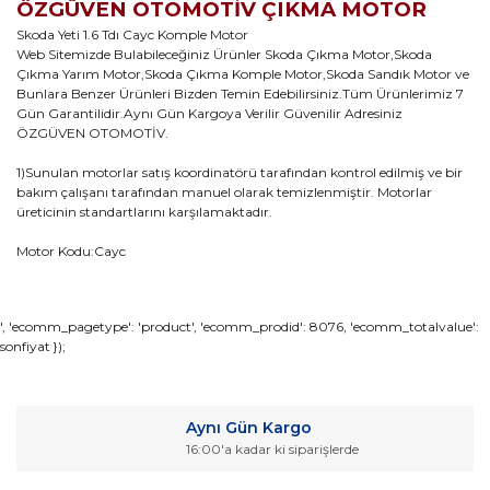
ÖZGÜVEN OTOMOTİV ÇIKMA MOTOR
Skoda Yeti 1.6 Tdı Cayc Komple Motor
Web Sitemizde Bulabileceğiniz Ürünler Skoda Çıkma Motor,Skoda
Çıkma Yarım Motor,Skoda Çıkma Komple Motor,Skoda Sandık Motor ve
Bunlara Benzer Ürünleri Bizden Temin Edebilirsiniz.Tüm Ürünlerimiz 7
Gün Garantilidir.Aynı Gün Kargoya Verilir Güvenilir Adresiniz
ÖZGÜVEN OTOMOTİV.
1)Sunulan motorlar satış koordinatörü tarafından kontrol edilmiş ve bir
bakım çalışanı tarafından manuel olarak temizlenmiştir. Motorlar
üreticinin standartlarını karşılamaktadır.
Motor Kodu:Cayc
Bu ürünün fiyat bilgisi, resim, ürün açıklamalarında ve diğer
', 'ecomm_pagetype': 'product', 'ecomm_prodid': 8076, 'ecomm_totalvalue':
sonfiyat });
konularda yetersiz gördüğünüz noktaları öneri formunu
Bu ürüne ilk yorumu siz yapın!
kullanarak tarafımıza iletebilirsiniz.
Görüş ve önerileriniz için teşekkür ederiz.
Yorum Yaz
Aynı Gün Kargo
Ürün resmi kalitesiz, bozuk veya görüntülenemiyor.
16:00'a kadar ki siparişlerde
Ürün açıklamasında eksik bilgiler bulunuyor.