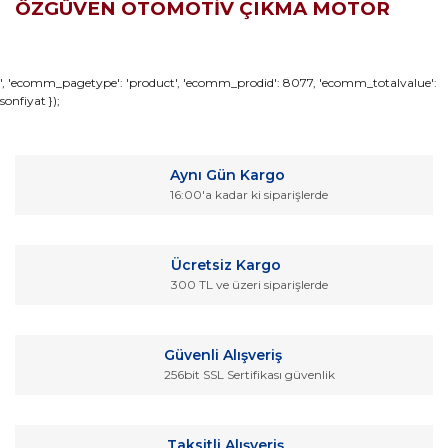
ÖZGÜVEN OTOMOTİV ÇIKMA MOTOR
Bu ürünün fiyat bilgisi, resim, ürün açıklamalarında ve diğer
', 'ecomm_pagetype': 'product', 'ecomm_prodid': 8077, 'ecomm_totalvalue':
sonfiyat });
konularda yetersiz gördüğünüz noktaları öneri formunu
Bu ürüne ilk yorumu siz yapın!
kullanarak tarafımıza iletebilirsiniz.
Görüş ve önerileriniz için teşekkür ederiz.
Yorum Yaz
Aynı Gün Kargo
Ürün resmi kalitesiz, bozuk veya görüntülenemiyor.
16:00'a kadar ki siparişlerde
Ürün açıklamasında eksik bilgiler bulunuyor.
Ürün bilgilerinde hatalar bulunuyor.
Ücretsiz Kargo
Ürün fiyatı diğer sitelerden daha pahalı.
300 TL ve üzeri siparişlerde
Bu ürüne benzer farklı alternatifler olmalı.
Güvenli Alışveriş
256bit SSL Sertifikası güvenlik
Gönder
Taksitli Alışveriş