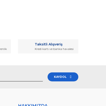
rak tarafımıza iletebilirsiniz.
Taksitli Alışveriş
venlik
Kredi kartı ve banka havalesi
KAYDOL
HAKKIMIZDA