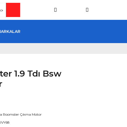
MARKALAR
er 1.9 Tdı Bsw
r
a Roomster Çıkma Motor
UVY68