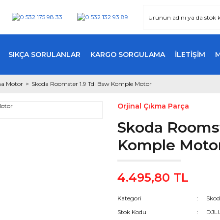
SIKÇA SORULANLAR
KARGO SORGULAMA
İLETİŞİM
a Motor
Skoda Roomster 1.9 Tdı Bsw Komple Motor
Orjinal Çıkma Parça
Skoda Roomst
Komple Moto
4.495,80 TL
Kategori
Skod
Stok Kodu
DJL