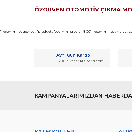
ÖZGÜVEN OTOMOTİV ÇIKMA M
Bu ürünün fiyat bilgisi, resim, ürün açıklamaların
', 'ecomm_pagetype': 'product', 'ecomm_prodid': 8091, 'ecomm_totalvalue': son
Görüş ve önerileriniz için teşekkür ederiz.
Ürün resmi kalitesiz, bozuk veya görüntülenemiyo
Aynı Gün Kargo
Ürün açıklamasında eksik bilgiler bulunuyor.
16:00'a kadar ki siparişlerde
Ürün bilgilerinde hatalar bulunuyor.
Ürün fiyatı diğer sitelerden daha pahalı.
Bu ürüne benzer farklı alternatifler olmalı.
KAMPANYALARIMIZDAN HABERDA
KATEGORİLER
ALIŞ