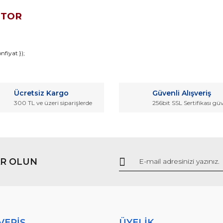
OTOR
da ve diğer konularda yetersiz gördüğünüz noktaları öneri formunu kullana
fiyat });
Bu ürüne ilk yorumu siz yapın!
r.
Ücretsiz Kargo
Güvenli Alışveriş
Yorum Yaz
300 TL ve üzeri siparişlerde
256bit SSL Sertifikası gü
R OLUN
Gönder
VERİŞ
ÜYELİK