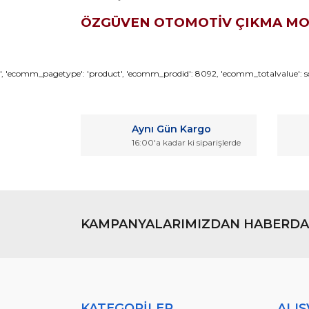
ÖZGÜVEN OTOMOTİV ÇIKMA M
Bu ürünün fiyat bilgisi, resim, ürün açıklamaların
', 'ecomm_pagetype': 'product', 'ecomm_prodid': 8092, 'ecomm_totalvalue': so
Görüş ve önerileriniz için teşekkür ederiz.
Ürün resmi kalitesiz, bozuk veya görüntülenemiyo
Aynı Gün Kargo
Ürün açıklamasında eksik bilgiler bulunuyor.
16:00'a kadar ki siparişlerde
Ürün bilgilerinde hatalar bulunuyor.
Ürün fiyatı diğer sitelerden daha pahalı.
Bu ürüne benzer farklı alternatifler olmalı.
KAMPANYALARIMIZDAN HABERDA
KATEGORİLER
ALIŞ