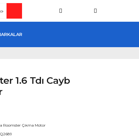
MARKALAR
er 1.6 Tdı Cayb
r
a Roomster Çıkma Motor
Q2689