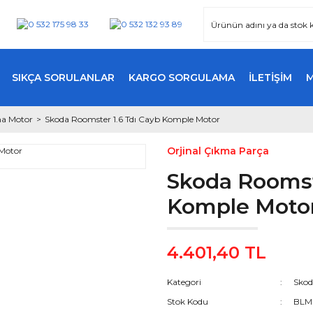
SIKÇA SORULANLAR
KARGO SORGULAMA
İLETİŞİM
a Motor
Skoda Roomster 1.6 Tdı Cayb Komple Motor
Orjinal Çıkma Parça
Skoda Roomst
Komple Moto
4.401,40 TL
Kategori
Skod
Stok Kodu
BLM