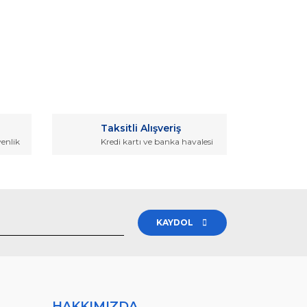
rak tarafımıza iletebilirsiniz.
Taksitli Alışveriş
venlik
Kredi kartı ve banka havalesi
KAYDOL
HAKKIMIZDA