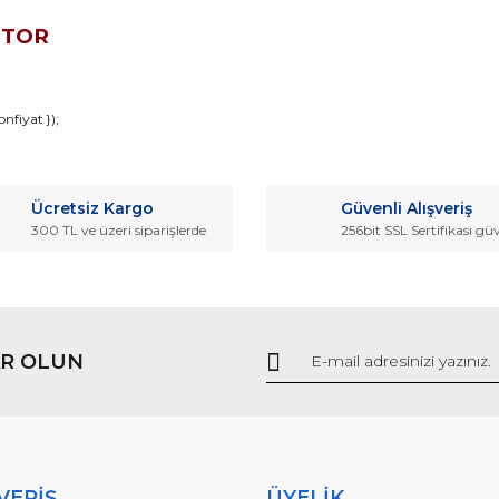
OTOR
da ve diğer konularda yetersiz gördüğünüz noktaları öneri formunu kullana
nfiyat });
Bu ürüne ilk yorumu siz yapın!
r.
Ücretsiz Kargo
Güvenli Alışveriş
Yorum Yaz
300 TL ve üzeri siparişlerde
256bit SSL Sertifikası gü
R OLUN
Gönder
VERİŞ
ÜYELİK