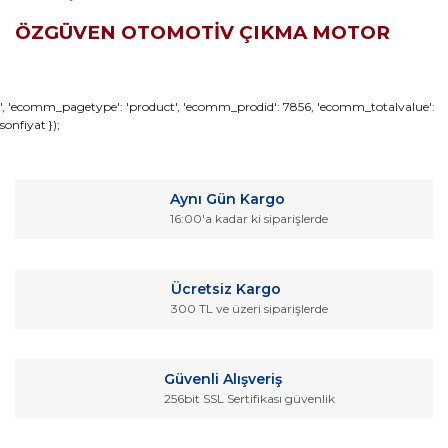
ÖZGÜVEN OTOMOTİV ÇIKMA MOTOR
Bu ürünün fiyat bilgisi, resim, ürün açıklamalarında ve diğer
', 'ecomm_pagetype': 'product', 'ecomm_prodid': 7856, 'ecomm_totalvalue':
sonfiyat });
konularda yetersiz gördüğünüz noktaları öneri formunu
Bu ürüne ilk yorumu siz yapın!
kullanarak tarafımıza iletebilirsiniz.
Görüş ve önerileriniz için teşekkür ederiz.
Yorum Yaz
Aynı Gün Kargo
Ürün resmi kalitesiz, bozuk veya görüntülenemiyor.
16:00'a kadar ki siparişlerde
Ürün açıklamasında eksik bilgiler bulunuyor.
Ürün bilgilerinde hatalar bulunuyor.
Ücretsiz Kargo
Ürün fiyatı diğer sitelerden daha pahalı.
300 TL ve üzeri siparişlerde
Bu ürüne benzer farklı alternatifler olmalı.
Güvenli Alışveriş
256bit SSL Sertifikası güvenlik