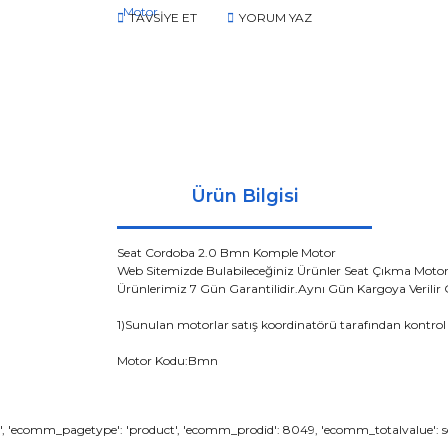
TAVSİYE ET
YORUM YAZ
Ürün Bilgisi
Seat Cordoba 2.0 Bmn Komple Motor
Web Sitemizde Bulabileceğiniz Ürünler Seat Çıkma Moto
Ürünlerimiz 7 Gün Garantilidir.Aynı Gün Kargoya Veril
1)Sunulan motorlar satış koordinatörü tarafından kontrol 
Motor Kodu:Bmn
Bu ürünün fiyat bilgisi, resim, ürün açıklamaların
', 'ecomm_pagetype': 'product', 'ecomm_prodid': 8049, 'ecomm_totalvalue': so