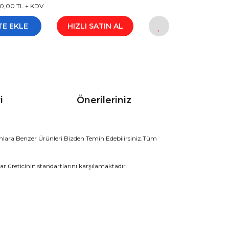
0,00 TL + KDV
TE EKLE
HIZLI SATIN AL
i
Önerileriniz
lara Benzer Ürünleri Bizden Temin Edebilirsiniz.Tüm
r üreticinin standartlarını karşılamaktadır.
rak tarafımıza iletebilirsiniz.