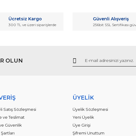
Bu ürüne ilk yorumu siz yapın!
r.
Ücretsiz Kargo
Güvenli Alışveriş
Yorum Yaz
300 TL ve üzeri siparişlerde
256bit SSL Sertifikası gü
R OLUN
Gönder
VERİŞ
ÜYELİK
li Satış Sözleşmesi
Üyelik Sözleşmesi
ve Teslimat
Yeni Üyelik
k ve Güvenlik
Üye Girişi
 Şartları
Şifremi Unuttum