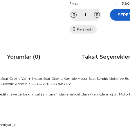
Fiyat
3.80
SEPE
Karşılaştır
Yorumlar (0)
Taksit Seçenekler
r,Seat Çıkma Yarım Motor,Seat Çıkma Komple Motor,Seat Sandık Motor ve Bun
ir Güvenilir Adresiniz ÖZGÜVEN OTOMOTİV.
edilmiş ve bir bakım çalışanı tarafından manuel olarak temizlenmiştir. Motorla
da ve diğer konularda yetersiz gördüğünüz noktaları öneri formunu kullana
nfiyat });