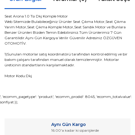
Seat Arona 1.0 Tsı Dkj Komple Motor
Web Sitemizde Bulabileceğiniz Ürünler Seat Çıkma Motor,Seat Çıkma
Yarım Motor,Seat Çıkma Komple Motor,Seat Sandık Motor ve Bunlara
Benzer Ürünleri Bizden Temin Edebilirsiniz.Tüm Ürünlerimiz 7 Gün
Garantilidir.Aynı Gün Kargoya Verilir Güvenilir Adresiniz ÖZGÜVEN
OTOMOTİV.
1)Sunulan motorlar satış koordinatörü tarafından kontrol edilmiş ve bir
bakım çalışanı tarafından manuel olarak temizlenmiştir. Motorlar
üreticinin standartlarını karşılamaktadır.
Motor Kodu:Dkj
Bu ürünün fiyat bilgisi, resim, ürün açıklamalarında ve diğer
', 'ecomm_pagetype': 'product', 'ecomm_prodid': 8045, 'ecomm_totalvalue':
sonfiyat });
konularda yetersiz gördüğünüz noktaları öneri formunu
Bu ürüne ilk yorumu siz yapın!
kullanarak tarafımıza iletebilirsiniz.
Görüş ve önerileriniz için teşekkür ederiz.
Yorum Yaz
Aynı Gün Kargo
Ürün resmi kalitesiz, bozuk veya görüntülenemiyor.
16:00'a kadar ki siparişlerde