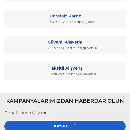
Ürün açıklamasında eksik bilgiler bulunuyor.
Ürün bilgilerinde hatalar bulunuyor.
Ücretsiz Kargo
Ürün fiyatı diğer sitelerden daha pahalı.
300 TL ve üzeri siparişlerde
Bu ürüne benzer farklı alternatifler olmalı.
Güvenli Alışveriş
256bit SSL Sertifikası güvenlik
Gönder
Taksitli Alışveriş
Kredi kartı ve banka havalesi
KAMPANYALARIMIZDAN HABERDAR OLUN
KAYDOL