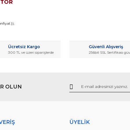
OTOR
da ve diğer konularda yetersiz gördüğünüz noktaları öneri formunu kullana
fiyat });
Bu ürüne ilk yorumu siz yapın!
r.
Ücretsiz Kargo
Güvenli Alışveriş
Yorum Yaz
300 TL ve üzeri siparişlerde
256bit SSL Sertifikası gü
R OLUN
Gönder
VERİŞ
ÜYELİK