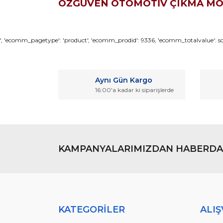
ÖZGÜVEN OTOMOTİV ÇIKMA M
Bu ürünün fiyat bilgisi, resim, ürün açıklamaların
', 'ecomm_pagetype': 'product', 'ecomm_prodid': 9336, 'ecomm_totalvalue': son
Görüş ve önerileriniz için teşekkür ederiz.
Ürün resmi kalitesiz, bozuk veya görüntülenemiyo
Aynı Gün Kargo
Ürün açıklamasında eksik bilgiler bulunuyor.
16:00'a kadar ki siparişlerde
Ürün bilgilerinde hatalar bulunuyor.
Ürün fiyatı diğer sitelerden daha pahalı.
Bu ürüne benzer farklı alternatifler olmalı.
KAMPANYALARIMIZDAN HABERDA
KATEGORİLER
ALIŞ