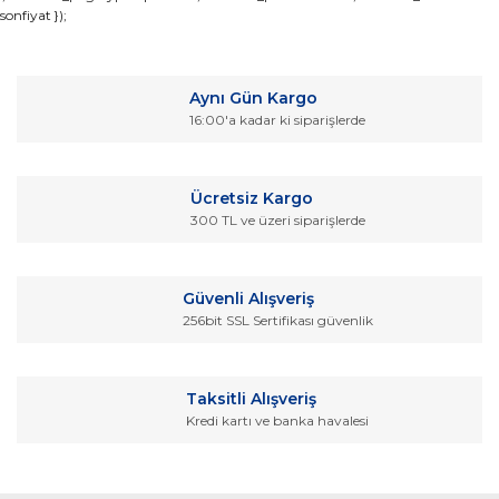
sonfiyat });
konularda yetersiz gördüğünüz noktaları öneri formunu
Bu ürüne ilk yorumu siz yapın!
kullanarak tarafımıza iletebilirsiniz.
Görüş ve önerileriniz için teşekkür ederiz.
Yorum Yaz
Aynı Gün Kargo
Ürün resmi kalitesiz, bozuk veya görüntülenemiyor.
16:00'a kadar ki siparişlerde
Ürün açıklamasında eksik bilgiler bulunuyor.
Ürün bilgilerinde hatalar bulunuyor.
Ücretsiz Kargo
Ürün fiyatı diğer sitelerden daha pahalı.
300 TL ve üzeri siparişlerde
Bu ürüne benzer farklı alternatifler olmalı.
Güvenli Alışveriş
256bit SSL Sertifikası güvenlik
Gönder
Taksitli Alışveriş
Kredi kartı ve banka havalesi