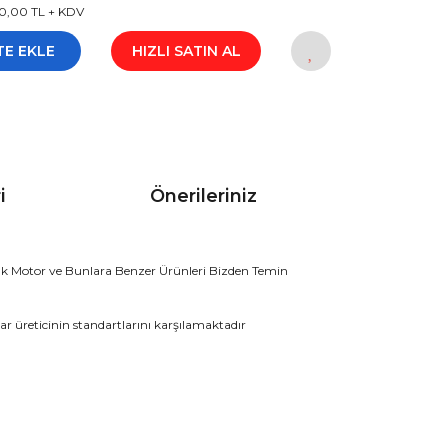
0,00 TL + KDV
TE EKLE
HIZLI SATIN AL
i
Önerileriniz
k Motor ve Bunlara Benzer Ürünleri Bizden Temin
r üreticinin standartlarını karşılamaktadır
rak tarafımıza iletebilirsiniz.