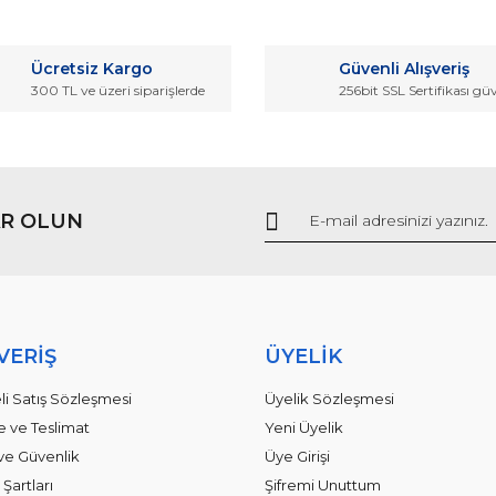
Bu ürüne ilk yorumu siz yapın!
r.
Ücretsiz Kargo
Güvenli Alışveriş
Yorum Yaz
300 TL ve üzeri siparişlerde
256bit SSL Sertifikası gü
R OLUN
Gönder
VERİŞ
ÜYELİK
li Satış Sözleşmesi
Üyelik Sözleşmesi
ve Teslimat
Yeni Üyelik
k ve Güvenlik
Üye Girişi
 Şartları
Şifremi Unuttum