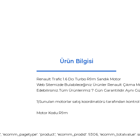
Ürün Bilgisi
Renault Trafic 1.6 Dcı Turbo R9m Sandık Motor
Web Sitemizde Bulabileceğiniz Ürünler Renault Çıkma M
Edebilirsiniz.Tüm Ürünlerimiz 7 Gün Garantilidir.Aynı
1)Sunulan motorlar satış koordinatörü tarafından kontrol 
Motor Kodu:R9m
Bu ürünün fiyat bilgisi, resim, ürün açıklamaların
', 'ecomm_pagetype': 'product', 'ecomm_prodid': 9306, 'ecomm_totalvalue': son