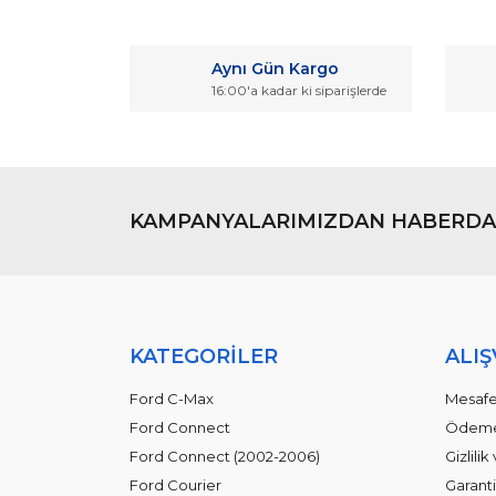
Görüş ve önerileriniz için teşekkür ederiz.
Ürün resmi kalitesiz, bozuk veya görüntülenemiyo
Aynı Gün Kargo
Ürün açıklamasında eksik bilgiler bulunuyor.
16:00'a kadar ki siparişlerde
Ürün bilgilerinde hatalar bulunuyor.
Ürün fiyatı diğer sitelerden daha pahalı.
Bu ürüne benzer farklı alternatifler olmalı.
KAMPANYALARIMIZDAN HABERDA
KATEGORİLER
ALIŞ
Ford C-Max
Mesafe
Ford Connect
Ödeme 
Ford Connect (2002-2006)
Gizlili
Ford Courier
Garanti