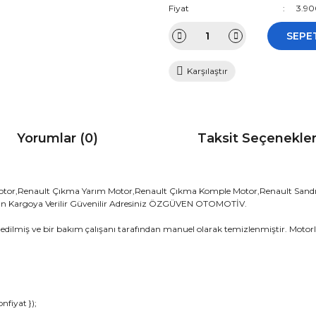
Fiyat
3.90
SEPE
Karşılaştır
Yorumlar (0)
Taksit Seçenekler
otor,Renault Çıkma Yarım Motor,Renault Çıkma Komple Motor,Renault Sandı
 Gün Kargoya Verilir Güvenilir Adresiniz ÖZGÜVEN OTOMOTİV.
edilmiş ve bir bakım çalışanı tarafından manuel olarak temizlenmiştir. Motorla
da ve diğer konularda yetersiz gördüğünüz noktaları öneri formunu kullana
fiyat });