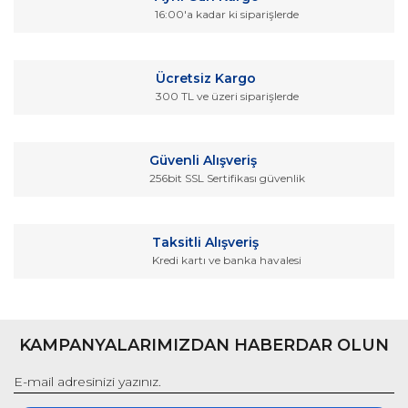
Ürün resmi kalitesiz, bozuk veya görüntülenemiyor.
16:00'a kadar ki siparişlerde
Ürün açıklamasında eksik bilgiler bulunuyor.
Ürün bilgilerinde hatalar bulunuyor.
Ücretsiz Kargo
Ürün fiyatı diğer sitelerden daha pahalı.
300 TL ve üzeri siparişlerde
Bu ürüne benzer farklı alternatifler olmalı.
Güvenli Alışveriş
256bit SSL Sertifikası güvenlik
Gönder
Taksitli Alışveriş
Kredi kartı ve banka havalesi
KAMPANYALARIMIZDAN HABERDAR OLUN