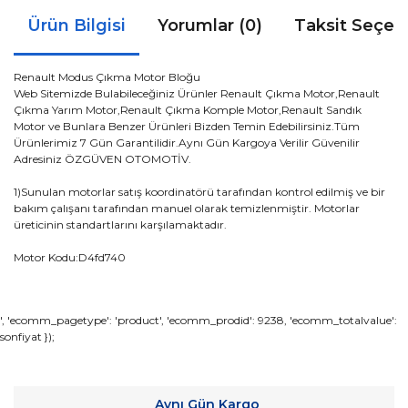
Ürün Bilgisi
Yorumlar (0)
Taksit Seçen
Renault Modus Çıkma Motor Bloğu
Web Sitemizde Bulabileceğiniz Ürünler Renault Çıkma Motor,Renault
Çıkma Yarım Motor,Renault Çıkma Komple Motor,Renault Sandık
Motor ve Bunlara Benzer Ürünleri Bizden Temin Edebilirsiniz.Tüm
Ürünlerimiz 7 Gün Garantilidir.Aynı Gün Kargoya Verilir Güvenilir
Adresiniz ÖZGÜVEN OTOMOTİV.
1)Sunulan motorlar satış koordinatörü tarafından kontrol edilmiş ve bir
bakım çalışanı tarafından manuel olarak temizlenmiştir. Motorlar
üreticinin standartlarını karşılamaktadır.
Motor Kodu:D4fd740
Bu ürünün fiyat bilgisi, resim, ürün açıklamalarında ve diğer
', 'ecomm_pagetype': 'product', 'ecomm_prodid': 9238, 'ecomm_totalvalue':
sonfiyat });
konularda yetersiz gördüğünüz noktaları öneri formunu
Bu ürüne ilk yorumu siz yapın!
kullanarak tarafımıza iletebilirsiniz.
Görüş ve önerileriniz için teşekkür ederiz.
Yorum Yaz
Aynı Gün Kargo