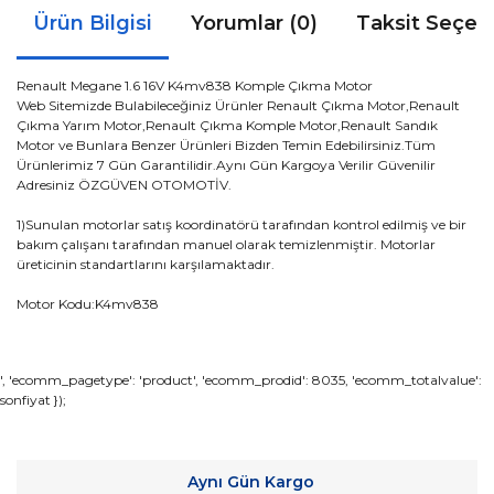
Ürün Bilgisi
Yorumlar (0)
Taksit Seçen
Renault Megane 1.6 16V K4mv838
Komple
Çıkma Motor
Web Sitemizde Bulabileceğiniz Ürünler Renault Çıkma Motor,Renault
Çıkma Yarım Motor,Renault Çıkma Komple Motor,Renault Sandık
Motor ve Bunlara Benzer Ürünleri Bizden Temin Edebilirsiniz.Tüm
Ürünlerimiz 7 Gün Garantilidir.Aynı Gün Kargoya Verilir Güvenilir
Adresiniz ÖZGÜVEN OTOMOTİV.
1)Sunulan motorlar satış koordinatörü tarafından kontrol edilmiş ve bir
bakım çalışanı tarafından manuel olarak temizlenmiştir. Motorlar
üreticinin standartlarını karşılamaktadır.
Motor Kodu:K4mv838
Bu ürünün fiyat bilgisi, resim, ürün açıklamalarında ve diğer
', 'ecomm_pagetype': 'product', 'ecomm_prodid': 8035, 'ecomm_totalvalue':
sonfiyat });
konularda yetersiz gördüğünüz noktaları öneri formunu
Bu ürüne ilk yorumu siz yapın!
kullanarak tarafımıza iletebilirsiniz.
Görüş ve önerileriniz için teşekkür ederiz.
Yorum Yaz
Aynı Gün Kargo