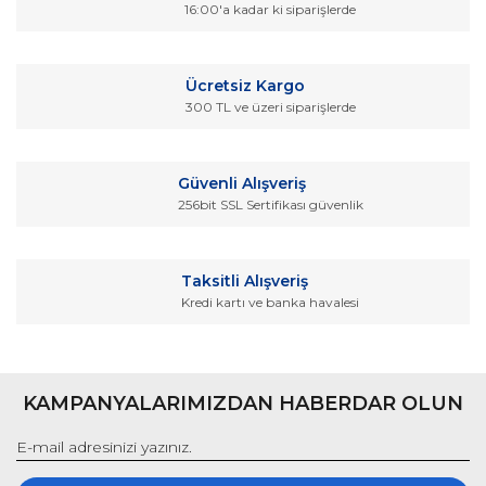
Ürün resmi kalitesiz, bozuk veya görüntülenemiyor.
16:00'a kadar ki siparişlerde
Ürün açıklamasında eksik bilgiler bulunuyor.
Ürün bilgilerinde hatalar bulunuyor.
Ücretsiz Kargo
Ürün fiyatı diğer sitelerden daha pahalı.
300 TL ve üzeri siparişlerde
Bu ürüne benzer farklı alternatifler olmalı.
Güvenli Alışveriş
256bit SSL Sertifikası güvenlik
Gönder
Taksitli Alışveriş
Kredi kartı ve banka havalesi
KAMPANYALARIMIZDAN HABERDAR OLUN