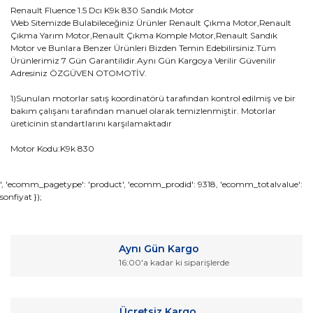
Renault Fluence 1.5 Dcı K9k 830 Sandık Motor
Web Sitemizde Bulabileceğiniz Ürünler Renault Çıkma Motor,Renault
Çıkma Yarım Motor,Renault Çıkma Komple Motor,Renault Sandık
Motor ve Bunlara Benzer Ürünleri Bizden Temin Edebilirsiniz.Tüm
Ürünlerimiz 7 Gün Garantilidir.Aynı Gün Kargoya Verilir Güvenilir
Adresiniz ÖZGÜVEN OTOMOTİV.
1)Sunulan motorlar satış koordinatörü tarafından kontrol edilmiş ve bir
bakım çalışanı tarafından manuel olarak temizlenmiştir. Motorlar
üreticinin standartlarını karşılamaktadır
Motor Kodu:K9k 830
Bu ürünün fiyat bilgisi, resim, ürün açıklamalarında ve diğer
', 'ecomm_pagetype': 'product', 'ecomm_prodid': 9318, 'ecomm_totalvalue':
sonfiyat });
konularda yetersiz gördüğünüz noktaları öneri formunu
Bu ürüne ilk yorumu siz yapın!
kullanarak tarafımıza iletebilirsiniz.
Görüş ve önerileriniz için teşekkür ederiz.
Yorum Yaz
Aynı Gün Kargo
Ürün resmi kalitesiz, bozuk veya görüntülenemiyor.
16:00'a kadar ki siparişlerde
Ürün açıklamasında eksik bilgiler bulunuyor.
Ürün bilgilerinde hatalar bulunuyor.
Ücretsiz Kargo