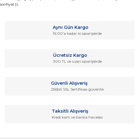
sonfiyat });
konularda yetersiz gördüğünüz noktaları öneri formunu
Bu ürüne ilk yorumu siz yapın!
kullanarak tarafımıza iletebilirsiniz.
Görüş ve önerileriniz için teşekkür ederiz.
Yorum Yaz
Aynı Gün Kargo
Ürün resmi kalitesiz, bozuk veya görüntülenemiyor.
16:00'a kadar ki siparişlerde
Ürün açıklamasında eksik bilgiler bulunuyor.
Ürün bilgilerinde hatalar bulunuyor.
Ücretsiz Kargo
Ürün fiyatı diğer sitelerden daha pahalı.
300 TL ve üzeri siparişlerde
Bu ürüne benzer farklı alternatifler olmalı.
Güvenli Alışveriş
256bit SSL Sertifikası güvenlik
Gönder
Taksitli Alışveriş
Kredi kartı ve banka havalesi