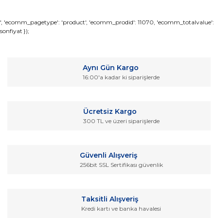
Bu ürünün fiyat bilgisi, resim, ürün açıklamalarında ve diğer
', 'ecomm_pagetype': 'product', 'ecomm_prodid': 11070, 'ecomm_totalvalue':
sonfiyat });
konularda yetersiz gördüğünüz noktaları öneri formunu
Bu ürüne ilk yorumu siz yapın!
kullanarak tarafımıza iletebilirsiniz.
Görüş ve önerileriniz için teşekkür ederiz.
Yorum Yaz
Aynı Gün Kargo
Ürün resmi kalitesiz, bozuk veya görüntülenemiyor.
16:00'a kadar ki siparişlerde
Ürün açıklamasında eksik bilgiler bulunuyor.
Ürün bilgilerinde hatalar bulunuyor.
Ücretsiz Kargo
Ürün fiyatı diğer sitelerden daha pahalı.
300 TL ve üzeri siparişlerde
Bu ürüne benzer farklı alternatifler olmalı.
Güvenli Alışveriş
256bit SSL Sertifikası güvenlik
Gönder
Taksitli Alışveriş
Kredi kartı ve banka havalesi