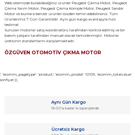
Web sitemizde bulabileceğiniz ürünler Peugeot Çıkma Motor, Peugeot
Çıkma Yarım Motor, Peugeot Çıkma Komple Motor, Peugeot Sandık
Motor ve bunlara benzer ürünleri bizden temin edebilirsiniz. Tüm
Ürünlerimiz 7 Gün Garantilidir. Aynı gün kargo avantajıyla hızlı
teslimat.
Sunulan motorlar satış koordinatörü tarafından kontrol edilmiş ve bir
bakım çalışanı tarafından manuel olarak temizlenmiştir. Motorlar
üreticinin standartlarını karşılamaktadır.
ÖZGÜVEN OTOMOTİV ÇIKMA MOTOR
Bu ürünün fiyat bilgisi, resim, ürün açıklamalarında ve diğer
', 'ecomm_pagetype': 'product', 'ecomm_prodid': 10109, 'ecomm_totalvalue':
sonfiyat });
konularda yetersiz gördüğünüz noktaları öneri formunu
Bu ürüne ilk yorumu siz yapın!
kullanarak tarafımıza iletebilirsiniz.
Görüş ve önerileriniz için teşekkür ederiz.
Yorum Yaz
Aynı Gün Kargo
Ürün resmi kalitesiz, bozuk veya görüntülenemiyor.
16:00'a kadar ki siparişlerde
Ürün açıklamasında eksik bilgiler bulunuyor.
Ürün bilgilerinde hatalar bulunuyor.
Ücretsiz Kargo
Ürün fiyatı diğer sitelerden daha pahalı.