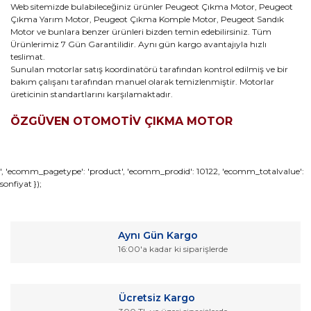
Web sitemizde bulabileceğiniz ürünler Peugeot Çıkma Motor, Peugeot
Çıkma Yarım Motor, Peugeot Çıkma Komple Motor, Peugeot Sandık
Motor ve bunlara benzer ürünleri bizden temin edebilirsiniz. Tüm
Ürünlerimiz 7 Gün Garantilidir. Aynı gün kargo avantajıyla hızlı
teslimat.
Sunulan motorlar satış koordinatörü tarafından kontrol edilmiş ve bir
bakım çalışanı tarafından manuel olarak temizlenmiştir. Motorlar
üreticinin standartlarını karşılamaktadır.
ÖZGÜVEN OTOMOTİV ÇIKMA MOTOR
Bu ürünün fiyat bilgisi, resim, ürün açıklamalarında ve diğer
', 'ecomm_pagetype': 'product', 'ecomm_prodid': 10122, 'ecomm_totalvalue':
sonfiyat });
konularda yetersiz gördüğünüz noktaları öneri formunu
Bu ürüne ilk yorumu siz yapın!
kullanarak tarafımıza iletebilirsiniz.
Görüş ve önerileriniz için teşekkür ederiz.
Yorum Yaz
Aynı Gün Kargo
Ürün resmi kalitesiz, bozuk veya görüntülenemiyor.
16:00'a kadar ki siparişlerde
Ürün açıklamasında eksik bilgiler bulunuyor.
Ürün bilgilerinde hatalar bulunuyor.
Ücretsiz Kargo
Ürün fiyatı diğer sitelerden daha pahalı.