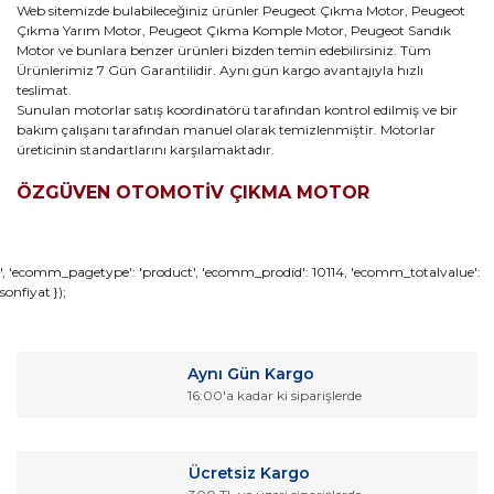
Web sitemizde bulabileceğiniz ürünler Peugeot Çıkma Motor, Peugeot
Çıkma Yarım Motor, Peugeot Çıkma Komple Motor, Peugeot Sandık
Motor ve bunlara benzer ürünleri bizden temin edebilirsiniz. Tüm
Ürünlerimiz 7 Gün Garantilidir. Aynı gün kargo avantajıyla hızlı
teslimat.
Sunulan motorlar satış koordinatörü tarafından kontrol edilmiş ve bir
bakım çalışanı tarafından manuel olarak temizlenmiştir. Motorlar
üreticinin standartlarını karşılamaktadır.
ÖZGÜVEN OTOMOTİV ÇIKMA MOTOR
Bu ürünün fiyat bilgisi, resim, ürün açıklamalarında ve diğer
', 'ecomm_pagetype': 'product', 'ecomm_prodid': 10114, 'ecomm_totalvalue':
sonfiyat });
konularda yetersiz gördüğünüz noktaları öneri formunu
Bu ürüne ilk yorumu siz yapın!
kullanarak tarafımıza iletebilirsiniz.
Görüş ve önerileriniz için teşekkür ederiz.
Yorum Yaz
Aynı Gün Kargo
Ürün resmi kalitesiz, bozuk veya görüntülenemiyor.
16:00'a kadar ki siparişlerde
Ürün açıklamasında eksik bilgiler bulunuyor.
Ürün bilgilerinde hatalar bulunuyor.
Ücretsiz Kargo
Ürün fiyatı diğer sitelerden daha pahalı.