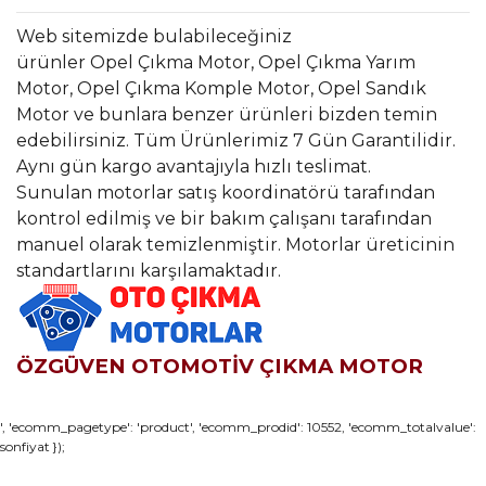
Web sitemizde bulabileceğiniz
ürünler Opel Çıkma Motor, Opel Çıkma Yarım
Motor, Opel Çıkma Komple Motor, Opel Sandık
Motor ve bunlara benzer ürünleri bizden temin
edebilirsiniz. Tüm Ürünlerimiz 7 Gün Garantilidir.
Aynı gün kargo avantajıyla hızlı teslimat.
Sunulan motorlar satış koordinatörü tarafından
kontrol edilmiş ve bir bakım çalışanı tarafından
manuel olarak temizlenmiştir. Motorlar üreticinin
standartlarını karşılamaktadır.
ÖZGÜVEN OTOMOTİV ÇIKMA MOTOR
Bu ürünün fiyat bilgisi, resim, ürün açıklamalarında ve diğer
', 'ecomm_pagetype': 'product', 'ecomm_prodid': 10552, 'ecomm_totalvalue':
sonfiyat });
konularda yetersiz gördüğünüz noktaları öneri formunu
Bu ürüne ilk yorumu siz yapın!
kullanarak tarafımıza iletebilirsiniz.