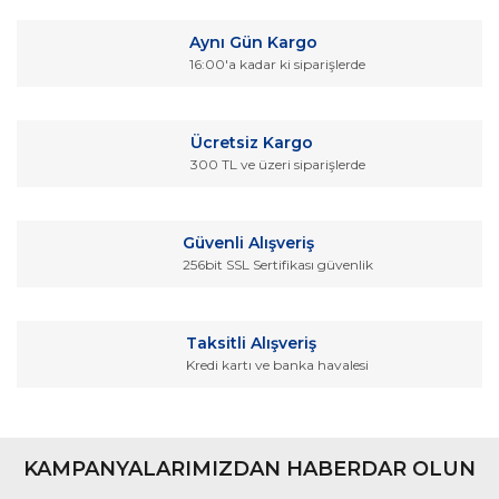
Görüş ve önerileriniz için teşekkür ederiz.
Yorum Yaz
Aynı Gün Kargo
Ürün resmi kalitesiz, bozuk veya görüntülenemiyor.
16:00'a kadar ki siparişlerde
Ürün açıklamasında eksik bilgiler bulunuyor.
Ürün bilgilerinde hatalar bulunuyor.
Ücretsiz Kargo
Ürün fiyatı diğer sitelerden daha pahalı.
300 TL ve üzeri siparişlerde
Bu ürüne benzer farklı alternatifler olmalı.
Güvenli Alışveriş
256bit SSL Sertifikası güvenlik
Gönder
Taksitli Alışveriş
Kredi kartı ve banka havalesi
KAMPANYALARIMIZDAN HABERDAR OLUN