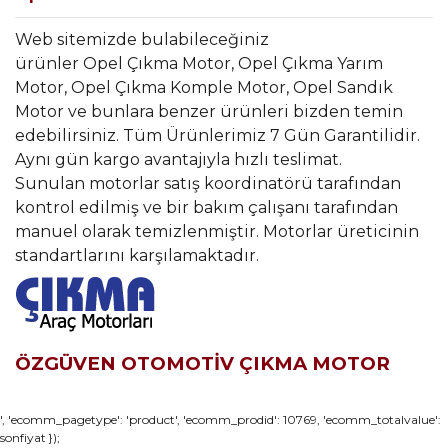
Web sitemizde bulabileceğiniz
ürünler Opel Çıkma Motor, Opel Çıkma Yarım
Motor, Opel Çıkma Komple Motor, Opel Sandık
Motor ve bunlara benzer ürünleri bizden temin
edebilirsiniz. Tüm Ürünlerimiz 7 Gün Garantilidir.
Aynı gün kargo avantajıyla hızlı teslimat.
Sunulan motorlar satış koordinatörü tarafından
kontrol edilmiş ve bir bakım çalışanı tarafından
manuel olarak temizlenmiştir. Motorlar üreticinin
standartlarını karşılamaktadır.
ÖZGÜVEN OTOMOTİV ÇIKMA MOTOR
Bu ürünün fiyat bilgisi, resim, ürün açıklamalarında ve diğer
', 'ecomm_pagetype': 'product', 'ecomm_prodid': 10769, 'ecomm_totalvalue':
sonfiyat });
konularda yetersiz gördüğünüz noktaları öneri formunu