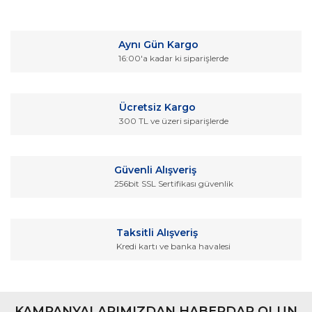
Bu ürüne ilk yorumu siz yapın!
kullanarak tarafımıza iletebilirsiniz.
Görüş ve önerileriniz için teşekkür ederiz.
Yorum Yaz
Aynı Gün Kargo
Ürün resmi kalitesiz, bozuk veya görüntülenemiyor.
16:00'a kadar ki siparişlerde
Ürün açıklamasında eksik bilgiler bulunuyor.
Ürün bilgilerinde hatalar bulunuyor.
Ücretsiz Kargo
Ürün fiyatı diğer sitelerden daha pahalı.
300 TL ve üzeri siparişlerde
Bu ürüne benzer farklı alternatifler olmalı.
Güvenli Alışveriş
256bit SSL Sertifikası güvenlik
Gönder
Taksitli Alışveriş
Kredi kartı ve banka havalesi
KAMPANYALARIMIZDAN HABERDAR OLUN