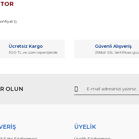
OTOR
da ve diğer konularda yetersiz gördüğünüz noktaları öneri formunu kullana
nfiyat });
Bu ürüne ilk yorumu siz yapın!
r.
Ücretsiz Kargo
Güvenli Alışveriş
Yorum Yaz
300 TL ve üzeri siparişlerde
256bit SSL Sertifikası gü
R OLUN
Gönder
VERİŞ
ÜYELİK
li Satış Sözleşmesi
Üyelik Sözleşmesi