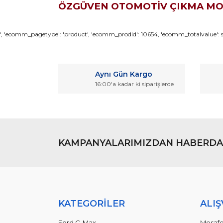
ÖZGÜVEN OTOMOTİV ÇIKMA M
Bu ürünün fiyat bilgisi, resim, ürün açıklamaların
', 'ecomm_pagetype': 'product', 'ecomm_prodid': 10654, 'ecomm_totalvalue': so
Görüş ve önerileriniz için teşekkür ederiz.
Ürün resmi kalitesiz, bozuk veya görüntülenemiyo
Aynı Gün Kargo
Ürün açıklamasında eksik bilgiler bulunuyor.
16:00'a kadar ki siparişlerde
Ürün bilgilerinde hatalar bulunuyor.
Ürün fiyatı diğer sitelerden daha pahalı.
Bu ürüne benzer farklı alternatifler olmalı.
KAMPANYALARIMIZDAN HABERDA
KATEGORİLER
ALIŞ
Ford C-Max
Mesafe