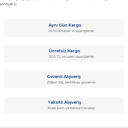
sonfiyat });
konularda yetersiz gördüğünüz noktaları öneri formunu
Bu ürüne ilk yorumu siz yapın!
kullanarak tarafımıza iletebilirsiniz.
Görüş ve önerileriniz için teşekkür ederiz.
Yorum Yaz
Aynı Gün Kargo
Ürün resmi kalitesiz, bozuk veya görüntülenemiyor.
16:00'a kadar ki siparişlerde
Ürün açıklamasında eksik bilgiler bulunuyor.
Ürün bilgilerinde hatalar bulunuyor.
Ücretsiz Kargo
Ürün fiyatı diğer sitelerden daha pahalı.
300 TL ve üzeri siparişlerde
Bu ürüne benzer farklı alternatifler olmalı.
Güvenli Alışveriş
256bit SSL Sertifikası güvenlik
Gönder
Taksitli Alışveriş
Kredi kartı ve banka havalesi