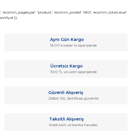
Bu ürünün fiyat bilgisi, resim, ürün açıklamalarında ve diğer
', 'ecomm_pagetype': 'product', 'ecomm_prodid': 9821, 'ecomm_totalvalue':
sonfiyat });
konularda yetersiz gördüğünüz noktaları öneri formunu
Bu ürüne ilk yorumu siz yapın!
kullanarak tarafımıza iletebilirsiniz.
Görüş ve önerileriniz için teşekkür ederiz.
Yorum Yaz
Aynı Gün Kargo
Ürün resmi kalitesiz, bozuk veya görüntülenemiyor.
16:00'a kadar ki siparişlerde
Ürün açıklamasında eksik bilgiler bulunuyor.
Ürün bilgilerinde hatalar bulunuyor.
Ücretsiz Kargo
Ürün fiyatı diğer sitelerden daha pahalı.
300 TL ve üzeri siparişlerde
Bu ürüne benzer farklı alternatifler olmalı.
Güvenli Alışveriş
256bit SSL Sertifikası güvenlik
Gönder
Taksitli Alışveriş
Kredi kartı ve banka havalesi