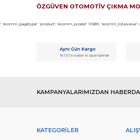
ÖZGÜVEN OTOMOTİV ÇIKMA M
Bu ürünün fiyat bilgisi, resim, ürün açıklamaların
', 'ecomm_pagetype': 'product', 'ecomm_prodid': 10689, 'ecomm_totalvalue': so
Görüş ve önerileriniz için teşekkür ederiz.
Ürün resmi kalitesiz, bozuk veya görüntülenemiyo
Aynı Gün Kargo
Ürün açıklamasında eksik bilgiler bulunuyor.
16:00'a kadar ki siparişlerde
Ürün bilgilerinde hatalar bulunuyor.
Ürün fiyatı diğer sitelerden daha pahalı.
Bu ürüne benzer farklı alternatifler olmalı.
KAMPANYALARIMIZDAN HABERDA
KATEGORİLER
ALIŞ