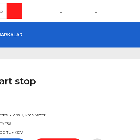
MARKALAR
rt stop
edes S Serisi Çıkma Motor
TYZ56
00 TL + KDV