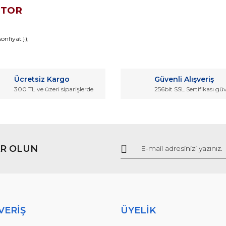
OTOR
da ve diğer konularda yetersiz gördüğünüz noktaları öneri formunu kullana
nfiyat });
Bu ürüne ilk yorumu siz yapın!
r.
Ücretsiz Kargo
Güvenli Alışveriş
Yorum Yaz
300 TL ve üzeri siparişlerde
256bit SSL Sertifikası gü
R OLUN
Gönder
VERİŞ
ÜYELİK