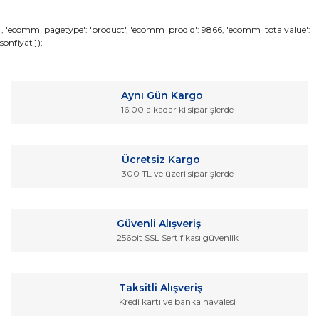
Bu ürünün fiyat bilgisi, resim, ürün açıklamalarında ve diğer
', 'ecomm_pagetype': 'product', 'ecomm_prodid': 9866, 'ecomm_totalvalue':
sonfiyat });
konularda yetersiz gördüğünüz noktaları öneri formunu
Bu ürüne ilk yorumu siz yapın!
kullanarak tarafımıza iletebilirsiniz.
Görüş ve önerileriniz için teşekkür ederiz.
Yorum Yaz
Aynı Gün Kargo
Ürün resmi kalitesiz, bozuk veya görüntülenemiyor.
16:00'a kadar ki siparişlerde
Ürün açıklamasında eksik bilgiler bulunuyor.
Ürün bilgilerinde hatalar bulunuyor.
Ücretsiz Kargo
Ürün fiyatı diğer sitelerden daha pahalı.
300 TL ve üzeri siparişlerde
Bu ürüne benzer farklı alternatifler olmalı.
Güvenli Alışveriş
256bit SSL Sertifikası güvenlik
Gönder
Taksitli Alışveriş
Kredi kartı ve banka havalesi