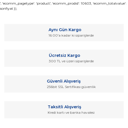
Bu ürünün fiyat bilgisi, resim, ürün açıklamalarında ve diğer
', 'ecomm_pagetype': 'product', 'ecomm_prodid': 10603, 'ecomm_totalvalue':
sonfiyat });
konularda yetersiz gördüğünüz noktaları öneri formunu
Bu ürüne ilk yorumu siz yapın!
kullanarak tarafımıza iletebilirsiniz.
Görüş ve önerileriniz için teşekkür ederiz.
Yorum Yaz
Aynı Gün Kargo
Ürün resmi kalitesiz, bozuk veya görüntülenemiyor.
16:00'a kadar ki siparişlerde
Ürün açıklamasında eksik bilgiler bulunuyor.
Ürün bilgilerinde hatalar bulunuyor.
Ücretsiz Kargo
Ürün fiyatı diğer sitelerden daha pahalı.
300 TL ve üzeri siparişlerde
Bu ürüne benzer farklı alternatifler olmalı.
Güvenli Alışveriş
256bit SSL Sertifikası güvenlik
Gönder
Taksitli Alışveriş
Kredi kartı ve banka havalesi